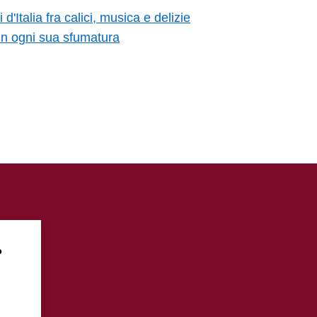
'Italia fra calici, musica e delizie
r in ogni sua sfumatura
?