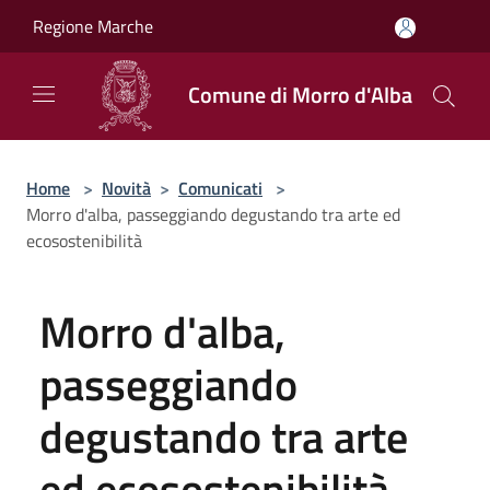
Salta al contenuto principale
Regione Marche
Comune di Morro d'Alba
Home
>
Novità
>
Comunicati
>
Morro d'alba, passeggiando degustando tra arte ed
ecosostenibilità
Morro d'alba,
passeggiando
degustando tra arte
ed ecosostenibilità