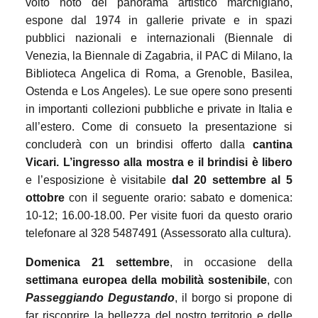
volto noto del panorama artistico marchigiano,
espone dal 1974 in gallerie private e in spazi
pubblici nazionali e internazionali (Biennale di
Venezia, la Biennale di Zagabria, il PAC di Milano, la
Biblioteca Angelica di Roma, a Grenoble, Basilea,
Ostenda e Los Angeles). Le sue opere sono presenti
in importanti collezioni pubbliche e private in Italia e
all’estero. Come di consueto la presentazione si
concluderà con un brindisi offerto dalla
cantina
Vicari.
L’ingresso alla mostra e il brindisi è libero
e l’esposizione è visitabile
dal 20 settembre al 5
ottobre
con il seguente orario: sabato e domenica:
10-12; 16.00-18.00. Per visite fuori da questo orario
telefonare al 328 5487491 (Assessorato alla cultura).
Domenica 21 settembre
, in occasione della
settimana europea della mobilità sostenibile
, con
Passeggiando Degustando
, il borgo si propone di
far riscoprire la bellezza del nostro territorio e delle