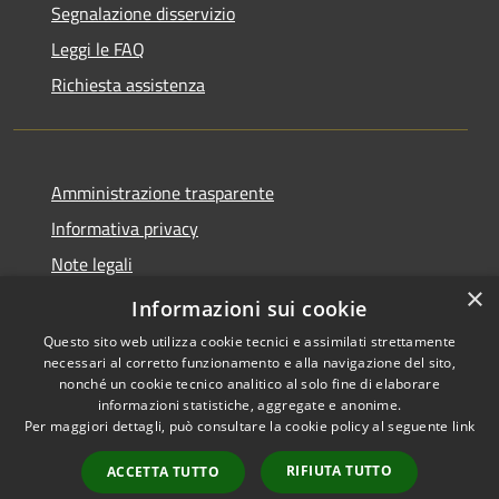
Segnalazione disservizio
Leggi le FAQ
Richiesta assistenza
Amministrazione trasparente
Informativa privacy
Note legali
×
Dichiarazione di accessibilità
Informazioni sui cookie
Questo sito web utilizza cookie tecnici e assimilati strettamente
necessari al corretto funzionamento e alla navigazione del sito,
nonché un cookie tecnico analitico al solo fine di elaborare
informazioni statistiche, aggregate e anonime.
RSS
Copyright © 2026 • Comune di
Per maggiori dettagli, può consultare la cookie policy al seguente
link
Accessibilità
Morro d'Alba • Powered by
Privacy
Municipium
Accesso
•
RIFIUTA TUTTO
ACCETTA TUTTO
Cookie
redazione