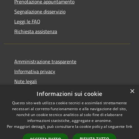
Prenotazione appuntamento
Segnalazione disservizio
Leggi le FAQ
Richiesta assistenza
Amministrazione trasparente
Informativa privacy
Note legali
×
Dichiarazione di accessibilità
Informazioni sui cookie
Questo sito web utilizza cookie tecnici e assimilati strettamente
necessari al corretto funzionamento e alla navigazione del sito,
nonché un cookie tecnico analitico al solo fine di elaborare
informazioni statistiche, aggregate e anonime.
RSS
Copyright © 2026 • Comune di
Per maggiori dettagli, può consultare la cookie policy al seguente
link
Accessibilità
Morro d'Alba • Powered by
Privacy
Municipium
Accesso
•
RIFIUTA TUTTO