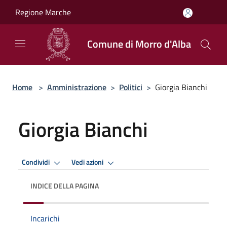
Salta al contenuto principale
Regione Marche
Comune di Morro d'Alba
Home
>
Amministrazione
>
Politici
>
Giorgia Bianchi
Giorgia Bianchi
Condividi
Vedi azioni
INDICE DELLA PAGINA
Incarichi