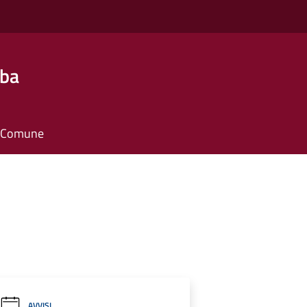
lba
il Comune
AVVISI