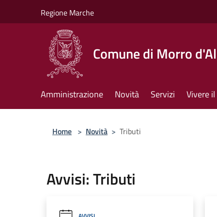
Salta al contenuto principale
Regione Marche
Comune di Morro d'A
Amministrazione
Novità
Servizi
Vivere 
Home
>
Novità
>
Tributi
Avvisi: Tributi
AVVISI