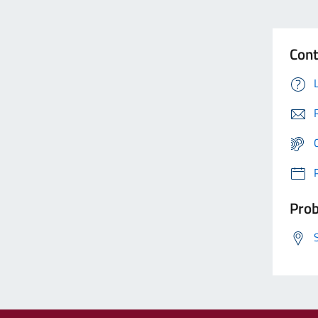
Cont
Prob