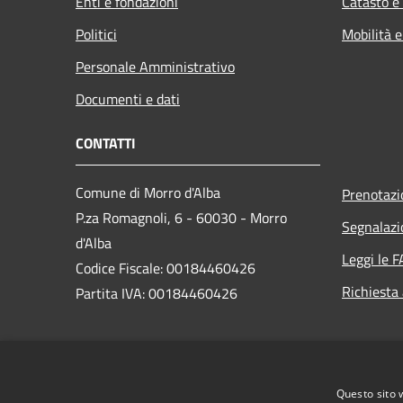
Enti e fondazioni
Catasto e
Politici
Mobilità e
Personale Amministrativo
Documenti e dati
CONTATTI
Comune di Morro d'Alba
Prenotaz
P.za Romagnoli, 6 - 60030 - Morro
Segnalazi
d'Alba
Leggi le 
Codice Fiscale: 00184460426
Richiesta
Partita IVA: 00184460426
PEC:
comune.morrodalba@legalmail.it
Centralino Unico: +39 0731 63000
Questo sito 