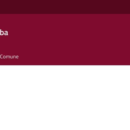
lba
il Comune