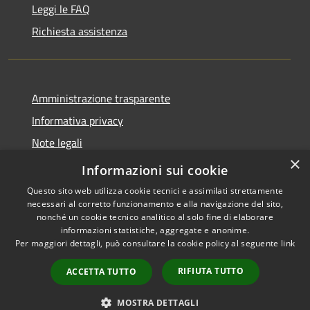
Leggi le FAQ
Richiesta assistenza
Amministrazione trasparente
Informativa privacy
Note legali
×
Dichiarazione di accessibilità
Informazioni sui cookie
Questo sito web utilizza cookie tecnici e assimilati strettamente
necessari al corretto funzionamento e alla navigazione del sito,
nonché un cookie tecnico analitico al solo fine di elaborare
informazioni statistiche, aggregate e anonime.
RSS
Copyright © 2026 • Comune di
Per maggiori dettagli, può consultare la cookie policy al seguente
link
Accessibilità
Morro d'Alba • Powered by
Privacy
Municipium
Accesso
•
RIFIUTA TUTTO
ACCETTA TUTTO
Cookie
redazione
Mappa del sito
MOSTRA DETTAGLI