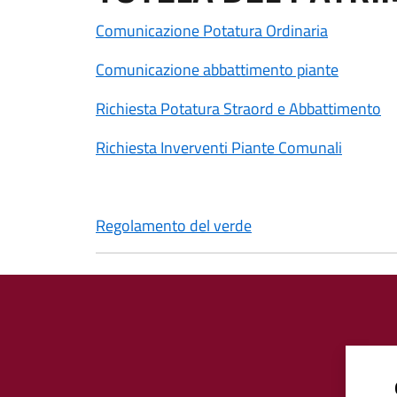
Comunicazione Potatura Ordinaria
Comunicazione abbattimento piante
Richiesta Potatura Straord e Abbattimento
Richiesta Inverventi Piante Comunali
Regolamento del verde