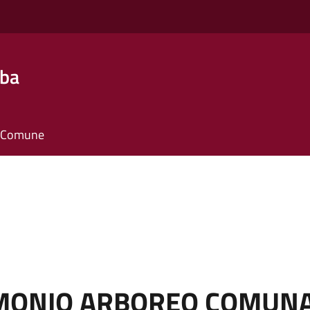
lba
il Comune
IMONIO ARBOREO COMUN