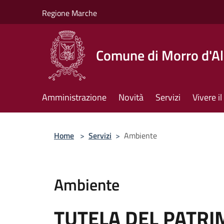
Salta al contenuto principale
Regione Marche
Comune di Morro d'A
Amministrazione
Novità
Servizi
Vivere 
Home
>
Servizi
>
Ambiente
Ambiente
TUTELA DEL PATR