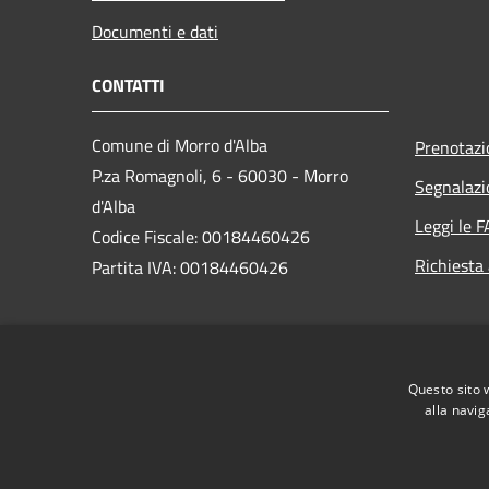
Documenti e dati
CONTATTI
Comune di Morro d'Alba
Prenotaz
P.za Romagnoli, 6 - 60030 - Morro
Segnalazi
d'Alba
Leggi le 
Codice Fiscale: 00184460426
Richiesta
Partita IVA: 00184460426
PEC:
comune.morrodalba@legalmail.it
Centralino Unico: +39 0731 63000
Questo sito 
alla navig