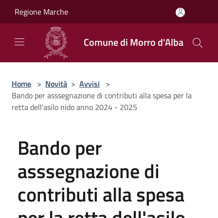
Salta al contenuto principale
Regione Marche
Comune di Morro d'Alba
Home
>
Novità
>
Avvisi
>
Bando per asssegnazione di contributi alla spesa per la
retta dell'asilo nido anno 2024 - 2025
Bando per
asssegnazione di
contributi alla spesa
per la retta dell'asilo