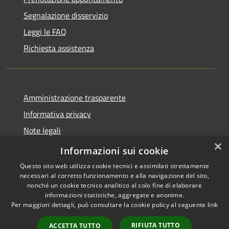
Segnalazione disservizio
Leggi le FAQ
Richiesta assistenza
Amministrazione trasparente
Informativa privacy
Note legali
×
Dichiarazione di accessibilità
Informazioni sui cookie
Questo sito web utilizza cookie tecnici e assimilati strettamente
necessari al corretto funzionamento e alla navigazione del sito,
nonché un cookie tecnico analitico al solo fine di elaborare
informazioni statistiche, aggregate e anonime.
RSS
Copyright © 2026 • Comune di
Per maggiori dettagli, può consultare la cookie policy al seguente
link
Accessibilità
Morro d'Alba • Powered by
Privacy
Municipium
Accesso
•
RIFIUTA TUTTO
ACCETTA TUTTO