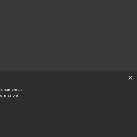
×
nzionamento e
nformazioni
Municipium
Accesso
mune di Morro d'Alba • Powered by
•
redazione