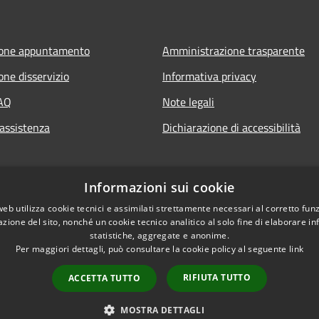
ione appuntamento
Amministrazione trasparente
one disservizio
Informativa privacy
FAQ
Note legali
 assistenza
Dichiarazione di accessibilità
Informazioni sui cookie
web utilizza cookie tecnici e assimilati strettamente necessari al corretto fu
azione del sito, nonché un cookie tecnico analitico al solo fine di elaborare i
statistiche, aggregate e anonime.
Per maggiori dettagli, può consultare la cookie policy al seguente
link
RIFIUTA TUTTO
ACCETTA TUTTO
l sito
Copyright © 2026 • Co
MOSTRA DETTAGLI