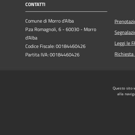
CONTATTI
Comune di Morro d'Alba
Prenotaz
P.za Romagnoli, 6 - 60030 - Morro
Segnalazi
d'Alba
Leggi le 
Codice Fiscale: 00184460426
Richiesta
Partita IVA: 00184460426
PEC:
comune.morrodalba@legalmail.it
Centralino Unico: +39 0731 63000
Questo sito 
alla navig
RSS
Accessibilità
Privacy
Cookie
Mappa de