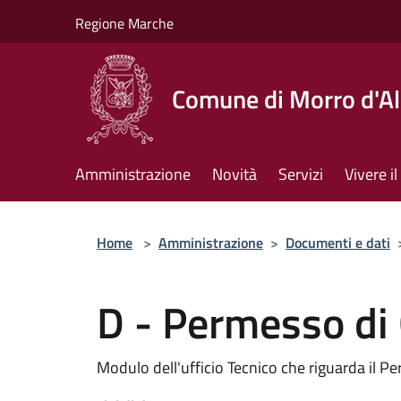
Salta al contenuto principale
Regione Marche
Comune di Morro d'A
Amministrazione
Novità
Servizi
Vivere 
Home
>
Amministrazione
>
Documenti e dati
D - Permesso di 
Modulo dell'ufficio Tecnico che riguarda il P