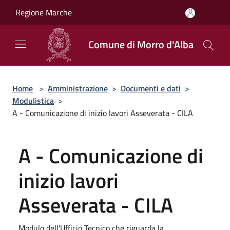
Salta al contenuto principale
Regione Marche
Comune di Morro d'Alba
Home
>
Amministrazione
>
Documenti e dati
>
Modulistica
>
A - Comunicazione di inizio lavori Asseverata - CILA
A - Comunicazione di
inizio lavori
Asseverata - CILA
Modulo dell'Ufficio Tecnico che riguarda la